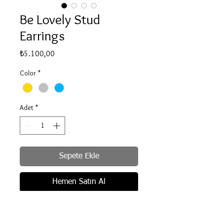
Be Lovely Stud
Earrings
Fiyat
₺5.100,00
Color
*
Adet
*
Sepete Ekle
Hemen Satın Al
Recycled .925 Sterling Silver.