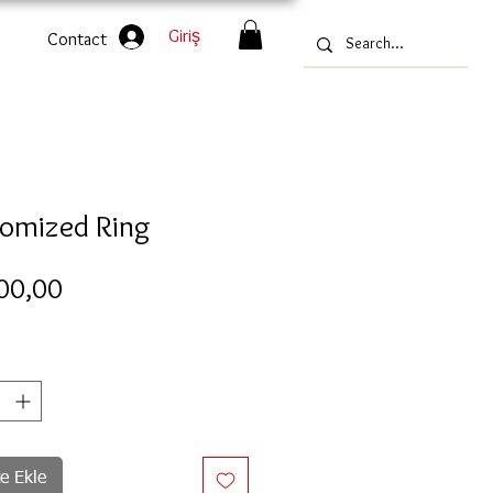
Giriş
Contact
omized Ring
Fiyat
00,00
e Ekle