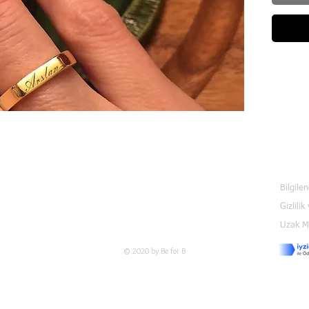
Bilgile
Gizlilik
Uzak Me
© 2020 by Be for B