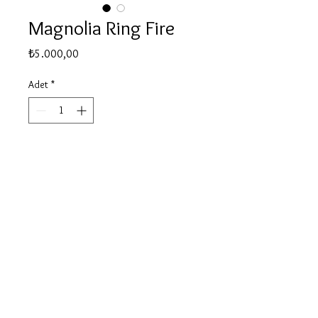
Magnolia Ring Fire
Fiyat
₺5.000,00
Adet
*
Sepete Ekle
Hemen Satın Al
© 2020 by Be for B
Bilgilendirme, İade ve Değişim
Gizlilik ve Güvenlik
Uzak Mesafeli Satış Sözleşmesi