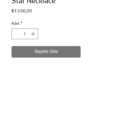
Star Necklace
Fiyat
₺3.500,00
Adet
*
Sepete Ekle
Hemen Satın Al
Handmade silver gold plated
© 2020 by Be for B
Bilgilendirme, İade ve Değişim
Gizlilik ve Güvenlik
Uzak Mesafeli Satış Sözleşmesi